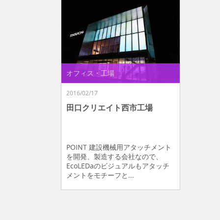
オフィス・工場
2016/02/17
田口クリエイト西市工場
POINT 建設機械用アタッチメント
を開発、製造する会社なので、
EcoLEDaのビジュアルもアタッチ
メントをモチーフと...