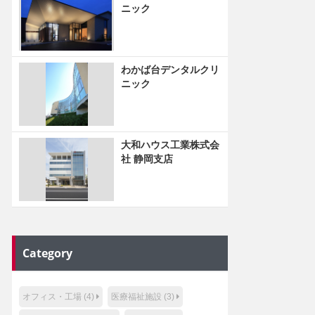
ニック
わかば台デンタルクリ
ニック
大和ハウス工業株式会
社 静岡支店
Category
オフィス・工場 (4)
医療福祉施設 (3)