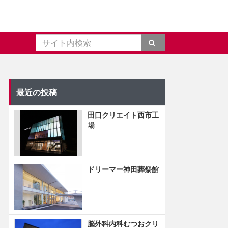
最近の投稿
田口クリエイト西市工
場
ドリーマー神田葬祭館
脳外科内科むつおクリ