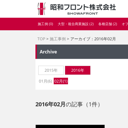
施工例 (0)
大型・複合商業施設 (2)
各種店舗 (2)
オフ
TOP
>
施工事例
> アーカイブ：2016年02月
Archive
2015年
2016年
01月(6)
02月(1)
2016年02月
の記事（1件）