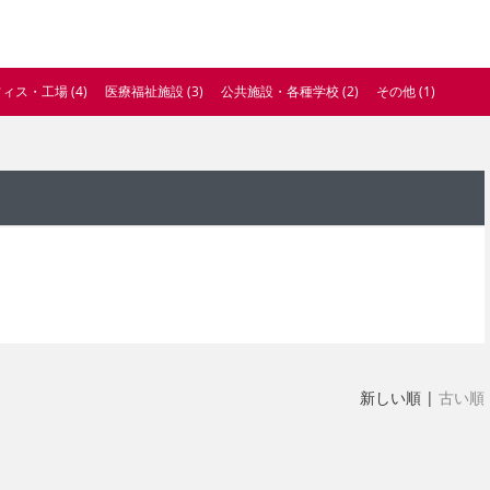
ィス・工場 (4)
医療福祉施設 (3)
公共施設・各種学校 (2)
その他 (1)
新しい順 |
古い順