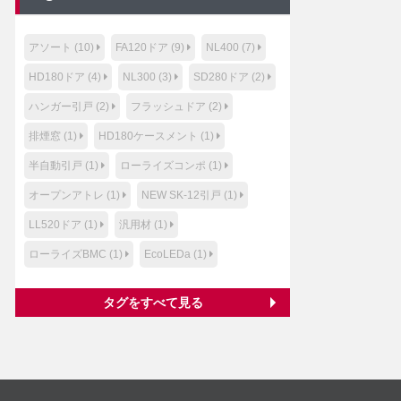
アソート (10)
FA120ドア (9)
NL400 (7)
HD180ドア (4)
NL300 (3)
SD280ドア (2)
ハンガー引戸 (2)
フラッシュドア (2)
排煙窓 (1)
HD180ケースメント (1)
半自動引戸 (1)
ローライズコンポ (1)
オープンアトレ (1)
NEW SK-12引戸 (1)
LL520ドア (1)
汎用材 (1)
ローライズBMC (1)
EcoLEDa (1)
タグをすべて見る